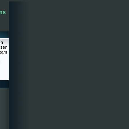
ms
ch
ssen
Team
-