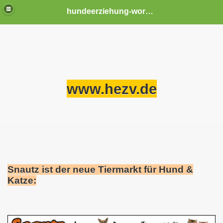
hundeerziehung-worms
www.hezv.de
Snautz ist der neue Tiermarkt für Hund &
Katze: